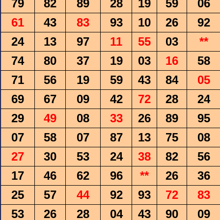
79
82
89
28
19
59
06
61
43
83
93
10
26
92
24
13
97
11
55
03
**
74
80
37
19
03
16
58
71
56
19
59
43
84
05
69
67
09
42
72
28
24
29
49
08
33
26
89
95
07
58
07
87
13
75
08
27
30
53
24
38
82
56
17
46
62
96
**
26
36
25
57
44
92
93
72
83
53
26
28
04
43
90
09