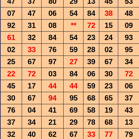
47
37
80
29
13
45
53
07
47
06
54
84
38
48
92
31
08
**
72
15
09
61
32
84
54
23
24
93
02
33
76
59
28
02
95
25
67
97
27
39
67
34
22
72
03
84
06
30
72
45
17
44
44
59
23
06
30
67
94
95
68
65
37
76
04
41
69
58
19
43
37
34
21
29
78
68
13
32
40
62
67
33
77
79