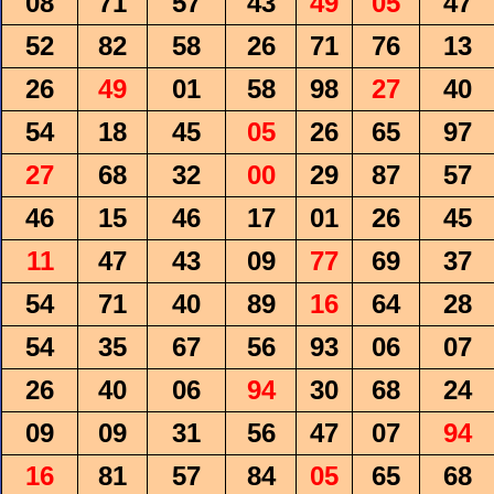
08
71
57
43
49
05
47
52
82
58
26
71
76
13
26
49
01
58
98
27
40
54
18
45
05
26
65
97
27
68
32
00
29
87
57
46
15
46
17
01
26
45
11
47
43
09
77
69
37
54
71
40
89
16
64
28
54
35
67
56
93
06
07
26
40
06
94
30
68
24
09
09
31
56
47
07
94
16
81
57
84
05
65
68