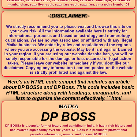
practice is quite evolved now. In satta matka offline three numbers
satakmatak, satta chart 2019, satta bazar result, satta live, satta bajar, satta matka
can boost your income within minutes. To make money online
are drawn from a pack of cards to announce the winner.The Satta
mumbai chart, satta live result, satta fast result, satta fast, satta today Number 06
quickly, try one of the best Matka online sites. This site helps
Matka gambling grew at scale during 1980s and 1990s. Betting
you make a lot of money with both points and cash. Pay the
volumes touched to Rs 50 crore-range every month during that
-:DISCLAIMER:-
minimum amount first to start your first Matka play. How
period. Over the years we have seen a speedy sift in the way Satta
much you want to pay according to this strategy online
Matka played. Instead of using piece of paper, winning numbers are
We strictly recommend you to please visit and browse this site on
system will add points at the term show on the online Matka.
randomly generated now. There are many websites available that
your own risk. All the information available here is strictly for
If you win, play the game. There is nothing to worry about, as
are making Satta Matka participation an easygoing affair. People
informational purposes and based on astrology and numerology
an online system will automatically add points to your
interested in Satta Matka is are now using these websites to play
calculations. We are no way associated or affiliated with any illegal
MatkaPlay account. Other games on the Matoka online site,
game and win money.
Matka business. We abide by rules and regulations of the regions
including Single, Jody, Single Patty, Double Patty, Triple
where you are accessing the website. May be it is illegal or banned
TYPES OF SATTA MATKA GAMES
Patty, Half Sun Gum, Full Sun Gum Satta Matoka Online. The
in your region. If you are using our website despite ban, you will be
best part of this fantastic game is that you can do everything
solely responsible for the damage or loss occurred or legal action
Kalyan Matka and Kalyan Night SATTA MATKA Matka are currently
from the comfort of your home. If you don't want to invest
taken. Please leave our website immediately if you dont like our
two most popular Satta Matka games. The Kalyan Night Matka runs
heavily in your online Business, consider Online Matka, Kalyan
disclaimer. Copying any information / content posted on the website
from Monday to Friday, while the Kalyan Matka is played on 6 days
Matka, or
.
is strictly prohibited and against the law.
of a week.
SATTA MATKA KALYAN MATKA RESULT
Here's an HTML code snippet that includes an article
We are the most popular online
SATTA MATKA
Website that provides
If you want to play Kalyan Matka online and make a fortune,
about DP BOSSa and DP Boss. This code includes basic
the quick Satta Matka Result and Satta Number. Be in touch with our
you're on the right site. DP BOSS SATTA MATKA RESULT is
website for fastest Kalyan Matka or Satta Matka Tips. We are giving
HTML structure along with headings, paragraphs, and
Matka's best and most popular web page. We aim to offer
you an opportunity to become a Satta King using Our Online Satta
lists to organize the content effectively. ```html
every customer a simple gaming experience. With SATTA
Matka Result.
MATKA
MATKA, you won't lose a promoted player. SATTA MATKA has a
We welcome you in the amazing world of Satta Matka. This is
very intuitive website that you can easily access. Either you
DP BOSS
official Matka site for real matka players. This is the worlds most
are a beginner and don't want to learn how to play? OK, don't
famous
MATKA
website love by people engaged in
SATTA BAZAR
in
worry. Here at DP BOSS SATTA MATKA RESULT Matka Online,
Time Bazar, Milan Day/Night, Kalyan Matka, Rajdhani Day/Night
you will find the best information on investing and what to
DP BOSSa is a popular form of lottery and gambling in India. It has a rich history and
Satta, Mumbai main And. We, Satta Matka, provide quickest and
has evolved significantly over the years. DP Boss is a prominent platform that
invest in. Through a carefully selected group of experts, we
Super Results and error free predictions. We are the only one who
provides information, results, and tips on DP BOSS
offer the best Matka experience and recommend it to