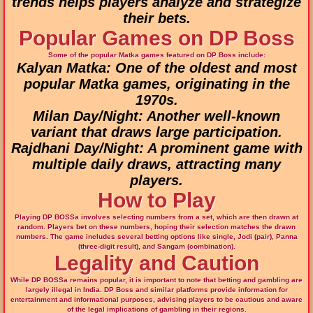
trends helps players analyze and strategize
game and take advantage of the great resources available.
Spin and keep playing on your mobile device. For this
their bets.
download our app and enjoy it's a double benefit one is
Popular Games on DP Boss
spending a time playing and second no doubt most important
one is earning money!!! Yes, you have heard it right, making a
lot of money. We have a variety of games so you cannot get
Some of the popular Matka games featured on DP Boss include:
Kalyan Matka:
One of the oldest and most
bored with the same repeating thing. Try the one which you
will love according to your model and get fast and furious
popular Matka games, originating in the
results.
1970s.
That's precisely why; the content on our website is carefully
Milan Day/Night:
Another well-known
crafted, and everything you see on our website will help you
variant that draws large participation.
explore this game. Not only can you host a forum where you
can play what you like with the experts, but you can take
Rajdhani Day/Night:
A prominent game with
advantage of DP BOSS SATTA MATKA RESULT , too, the best
multiple daily draws, attracting many
gaming forum with unique features with excellent and fast
players.
results. Our constant effort to publish results faster than any
other website gives us an edge. We will help you make new
How to Play
changes to make quick decisions about the value of your bets
and start making faster and better income. If you want to
Playing DP BOSSa involves selecting numbers from a set, which are then drawn at
understand Satta Matka very quickly and want to know more,
random. Players bet on these numbers, hoping their selection matches the drawn
read our tips and tricks.
numbers. The game includes several betting options like single, Jodi (pair), Panna
(three-digit result), and Sangam (combination).
GENERAL INFORMATION ABOUT MATKA
Legality and Caution
Casinos and poker games are top-rated, and people have
While DP BOSSa remains popular, it is important to note that betting and gambling are
been playing casino games for a long time. People use it as a
largely illegal in India. DP Boss and similar platforms provide information for
gambling source of income, while others play casino games
entertainment and informational purposes, advising players to be cautious and aware
as a source of entertainment. Many casino games, including
of the legal implications of gambling in their regions.