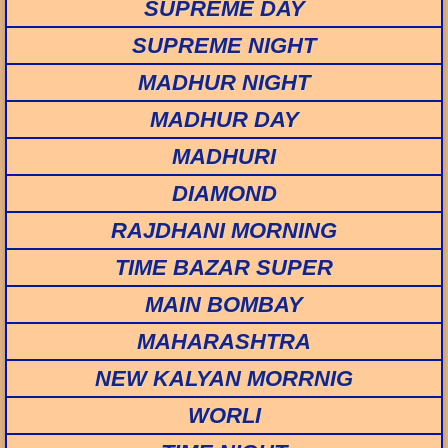
SUPREME DAY
SUPREME NIGHT
MADHUR NIGHT
MADHUR DAY
MADHURI
DIAMOND
RAJDHANI MORNING
TIME BAZAR SUPER
MAIN BOMBAY
MAHARASHTRA
NEW KALYAN MORRNIG
WORLI