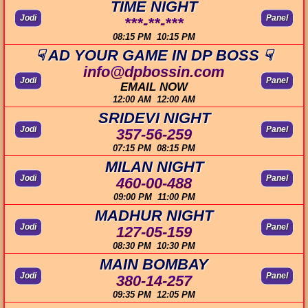
TIME NIGHT
Jodi
Panel
***-**-***
08:15 PM 10:15 PM
☟ AD YOUR GAME IN DP BOSS ☟
info@dpbossin.com
Jodi
Panel
EMAIL NOW
12:00 AM 12:00 AM
SRIDEVI NIGHT
Jodi
Panel
357-56-259
07:15 PM 08:15 PM
MILAN NIGHT
Jodi
Panel
460-00-488
09:00 PM 11:00 PM
MADHUR NIGHT
Jodi
Panel
127-05-159
08:30 PM 10:30 PM
MAIN BOMBAY
Jodi
Panel
380-14-257
09:35 PM 12:05 PM