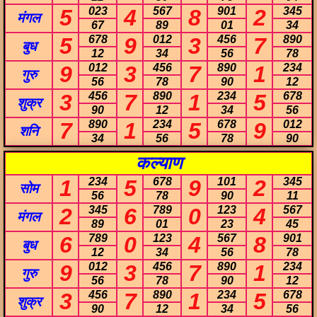
5
023
4
567
8
901
2
345
मंगल
67
89
01
34
5
678
9
012
3
456
7
890
बुध
12
34
56
78
9
012
3
456
7
890
1
234
गुरु
56
78
90
12
3
456
7
890
1
234
5
678
शुक्र
90
12
34
56
7
890
1
234
5
678
9
012
शनि
34
56
78
90
कल्याण
1
234
5
678
9
101
2
345
सोम
56
78
90
11
2
345
6
789
0
123
4
567
मंगल
89
01
23
45
6
789
0
123
4
567
8
901
बुध
12
34
56
78
9
012
3
456
7
890
1
234
गुरु
56
78
90
12
3
456
7
890
1
234
5
678
शुक्र
90
12
34
56