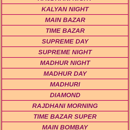
KALYAN NIGHT
MAIN BAZAR
TIME BAZAR
SUPREME DAY
SUPREME NIGHT
MADHUR NIGHT
MADHUR DAY
MADHURI
DIAMOND
RAJDHANI MORNING
TIME BAZAR SUPER
MAIN BOMBAY