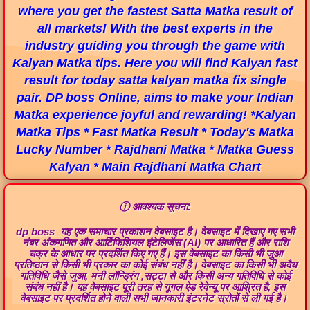
where you get the fastest Satta Matka result of
all markets! With the best experts in the
industry guiding you through the game with
Kalyan Matka tips. Here you will find Kalyan fast
result for today satta kalyan matka fix single
pair. DP boss Online, aims to make your Indian
Matka experience joyful and rewarding! *Kalyan
Matka Tips * Fast Matka Result * Today's Matka
Lucky Number * Rajdhani Matka * Matka Guess
Kalyan * Main Rajdhani Matka Chart
ⓘ आवश्यक सूचना:
dp boss यह एक समाचार प्रकाशन वेबसाइट है। वेबसाइट में दिखाए गए सभी
नंबर अंकगणित और आर्टिफिशियल इंटेलिजेंस (AI) पर आधारित हैं और राशि
चक्र के आधार पर प्रदर्शित किए गए हैं। इस वेबसाइट का किसी भी जुआ
प्रतिष्ठान से किसी भी प्रकार का कोई संबंध नहीं है। वेबसाइट का किसी भी अवैध
गतिविधि जैसे जुआ, मनी लॉन्ड्रिंग ,सट्टा से और किसी अन्य गतिविधि से कोई
संबंध नहीं है। यह वेबसाइट पूरी तरह से गूगल ऐड रेवेन्यू पर आश्रित है, इस
वेबसाइट पर प्रदर्शित होने वाली सभी जानकारी इंटरनेट स्रोतों से ली गई है।