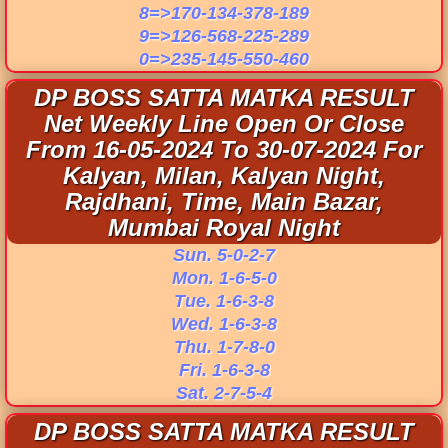
8=>170-134-378-189
9=>126-568-225-289
0=>235-145-550-460
DP BOSS SATTA MATKA RESULT
Net Weekly Line Open Or Close
From 16-05-2024 To 30-07-2024 For
Kalyan, Milan, Kalyan Night,
Rajdhani, Time, Main Bazar,
Mumbai Royal Night
Sun. 5-0-2-7
Mon. 1-6-5-0
Tue. 1-6-3-8
Wed. 1-6-3-8
Thu. 1-7-8-0
Fri. 1-6-3-8
Sat. 2-7-5-4
DP BOSS SATTA MATKA RESULT