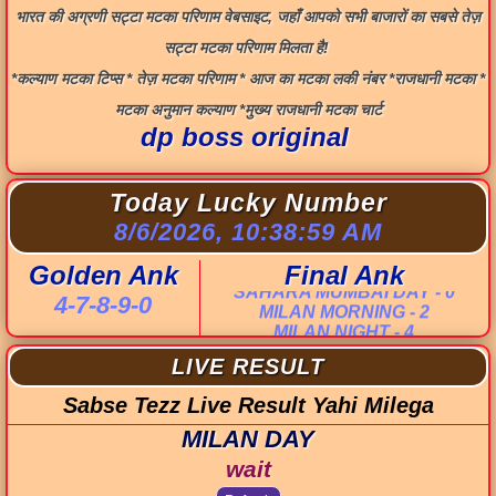
भारत की अग्रणी सट्टा मटका परिणाम वेबसाइट, जहाँ आपको सभी बाजारों का सबसे तेज़
KALYAN NIGHT - 0
सट्टा मटका परिणाम मिलता है!
KALYAN - 2
SRIDEVI NIGHT - 7
*कल्याण मटका टिप्स * तेज़ मटका परिणाम * आज का मटका लकी नंबर *राजधानी मटका *
SRIDEVI - 8
TIME BAZAR - 0
मटका अनुमान कल्याण *मुख्य राजधानी मटका चार्ट
KARNATAKA DAY - 1
dp boss original
MAIN BAZAR - 3
MILAN DAY - 1
SRIDEVI MORNING - 7
Today Lucky Number
KALYAN MORNING - 1
8/6/2026, 10:38:59 AM
MADHUR DAY - 6
SAHARA MUMBAI DAY - 0
MILAN MORNING - 2
Golden Ank
Final Ank
MILAN NIGHT - 4
4-7-8-9-0
OLD MAIN MUMBAI - 0
SAHARA MUMBAI NIGHT - 9
MADHURI - 3
LIVE RESULT
MADHUR NIGHT - 5
RAJDHANI NIGHT - 1
Sabse Tezz Live Result Yahi Milega
MILAN DAY
wait