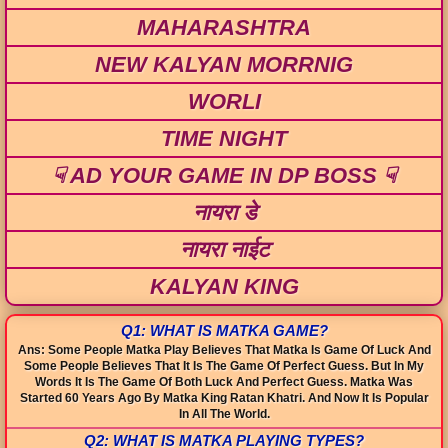
MAHARASHTRA
NEW KALYAN MORRNIG
WORLI
TIME NIGHT
☟ AD YOUR GAME IN DP BOSS ☟
नायरा डे
नायरा नाईट
KALYAN KING
Q1: WHAT IS MATKA GAME?
Ans: Some People Matka Play Believes That Matka Is Game Of Luck And
Some People Believes That It Is The Game Of Perfect Guess. But In My
Words It Is The Game Of Both Luck And Perfect Guess. Matka Was
Started 60 Years Ago By Matka King Ratan Khatri. And Now It Is Popular
In All The World.
Q2: WHAT IS MATKA PLAYING TYPES?