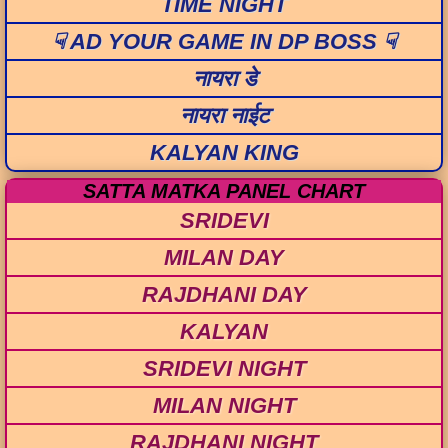
TIME NIGHT
☟ AD YOUR GAME IN DP BOSS ☟
नायरा डे
नायरा नाईट
KALYAN KING
SATTA MATKA PANEL CHART
SRIDEVI
MILAN DAY
RAJDHANI DAY
KALYAN
SRIDEVI NIGHT
MILAN NIGHT
RAJDHANI NIGHT