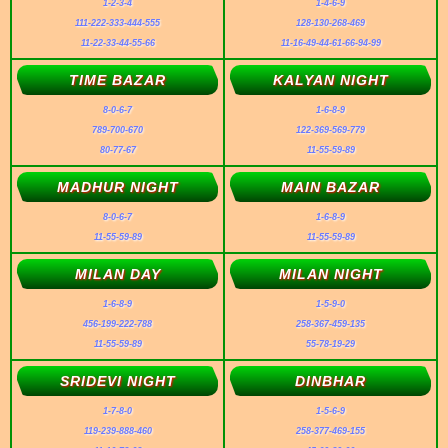
1-2-3-4
1-4-6-9
111-222-333-444-555
128-130-268-469
11-22-33-44-55-66
11-16-49-44-61-66-94-99
TIME BAZAR
KALYAN NIGHT
8-0-6-7
1-6-8-9
789-700-670
122-369-569-779
80-77-67
11-55-59-89
MADHUR NIGHT
MAIN BAZAR
8-0-6-7
1-6-8-9
11-55-59-89
11-55-59-89
MILAN DAY
MILAN NIGHT
1-6-8-9
1-5-9-0
456-199-222-788
258-367-459-135
11-55-59-89
55-78-19-29
SRIDEVI NIGHT
DINBHAR
1-7-8-0
1-5-6-9
119-239-888-460
258-377-469-155