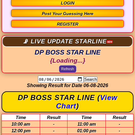
LOGIN
Post Your Guessing Here
REGISTER
📡 LIVE UPDATE STARLINE
DP BOSS STAR LINE
{Loading...}
Refresh
Showing Result for Date 06-08-2026
DP BOSS STAR LINE (
View
Chart
)
Time
Result
Time
Result
10:00 am
-
11:00 am
-
12:00 pm
-
01:00 pm
-