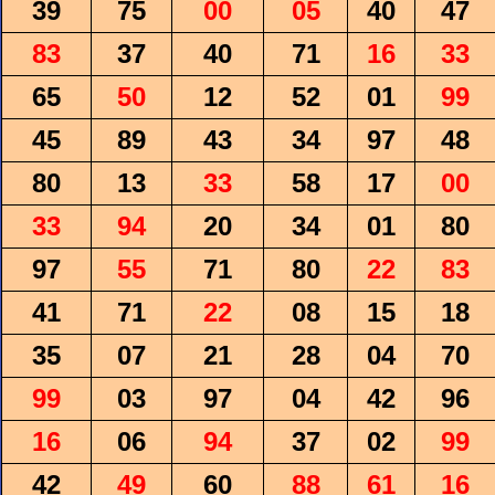
39
75
00
05
40
47
83
37
40
71
16
33
65
50
12
52
01
99
45
89
43
34
97
48
80
13
33
58
17
00
33
94
20
34
01
80
97
55
71
80
22
83
41
71
22
08
15
18
35
07
21
28
04
70
99
03
97
04
42
96
16
06
94
37
02
99
42
49
60
88
61
16