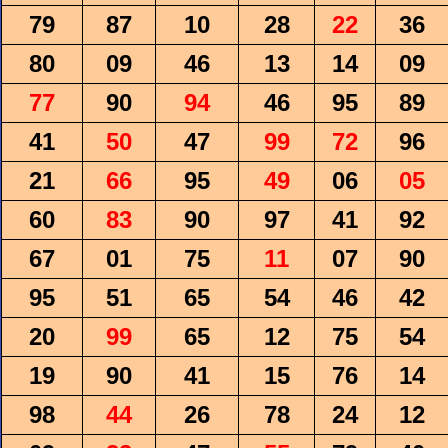
79
87
10
28
22
36
80
09
46
13
14
09
77
90
94
46
95
89
41
50
47
99
72
96
21
66
95
49
06
05
60
83
90
97
41
92
67
01
75
11
07
90
95
51
65
54
46
42
20
99
65
12
75
54
19
90
41
15
76
14
98
44
26
78
24
12