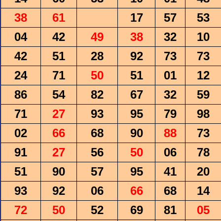
38
61
17
57
53
04
42
49
38
32
10
42
51
28
92
73
73
24
71
50
51
01
12
86
54
82
67
32
59
71
27
93
95
79
98
02
66
68
90
88
73
91
27
56
50
06
78
51
90
57
95
41
20
93
92
06
66
68
14
72
50
52
69
81
05