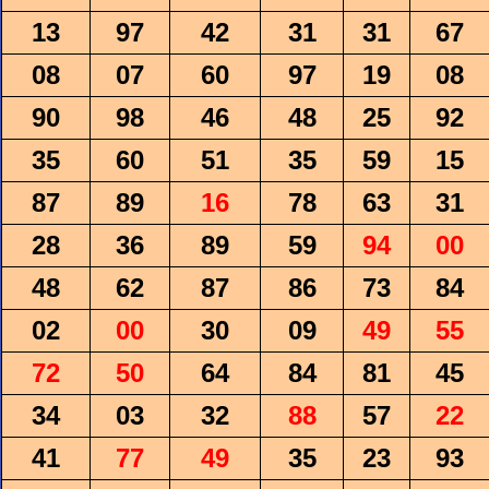
13
97
42
31
31
67
08
07
60
97
19
08
90
98
46
48
25
92
35
60
51
35
59
15
87
89
16
78
63
31
28
36
89
59
94
00
48
62
87
86
73
84
02
00
30
09
49
55
72
50
64
84
81
45
34
03
32
88
57
22
41
77
49
35
23
93