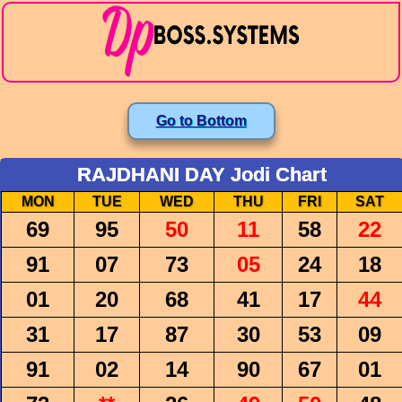
Go to Bottom
RAJDHANI DAY Jodi Chart
MON
TUE
WED
THU
FRI
SAT
69
95
50
11
58
22
91
07
73
05
24
18
01
20
68
41
17
44
31
17
87
30
53
09
91
02
14
90
67
01