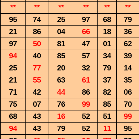
**
**
**
**
**
**
95
74
25
97
68
79
21
86
04
66
18
36
97
50
81
47
01
62
94
40
85
57
34
39
25
77
20
32
79
14
21
55
63
61
37
35
71
42
44
86
82
06
75
07
76
99
85
70
68
43
16
52
51
99
94
43
79
52
11
95