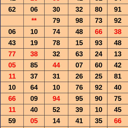
62
06
30
32
80
91
**
79
98
73
92
06
10
74
48
66
38
43
19
78
15
93
48
77
38
32
63
24
13
05
85
44
07
60
42
11
37
31
26
25
81
10
64
10
76
92
40
66
09
94
95
90
75
11
40
52
39
10
45
59
05
14
41
35
66