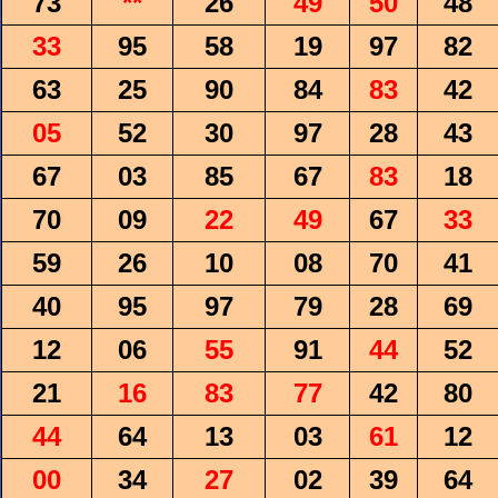
73
**
26
49
50
48
33
95
58
19
97
82
63
25
90
84
83
42
05
52
30
97
28
43
67
03
85
67
83
18
70
09
22
49
67
33
59
26
10
08
70
41
40
95
97
79
28
69
12
06
55
91
44
52
21
16
83
77
42
80
44
64
13
03
61
12
00
34
27
02
39
64