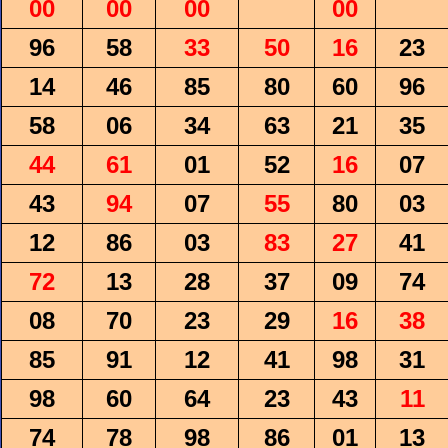
00
00
00
00
96
58
33
50
16
23
14
46
85
80
60
96
58
06
34
63
21
35
44
61
01
52
16
07
43
94
07
55
80
03
12
86
03
83
27
41
72
13
28
37
09
74
08
70
23
29
16
38
85
91
12
41
98
31
98
60
64
23
43
11
74
78
98
86
01
13