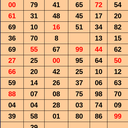
00
79
41
65
72
54
61
31
48
45
17
20
69
10
16
51
34
82
36
70
8
13
15
69
55
67
99
44
62
27
25
00
95
64
50
66
20
42
25
10
12
59
14
26
37
06
63
88
07
08
75
98
70
04
04
28
03
74
09
39
58
01
80
86
99
29