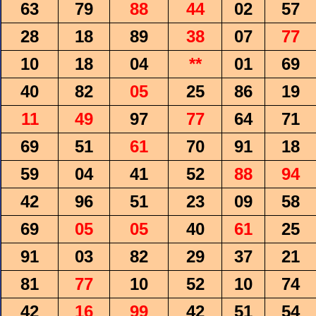
63
79
88
44
02
57
28
18
89
38
07
77
10
18
04
**
01
69
40
82
05
25
86
19
11
49
97
77
64
71
69
51
61
70
91
18
59
04
41
52
88
94
42
96
51
23
09
58
69
05
05
40
61
25
91
03
82
29
37
21
81
77
10
52
10
74
42
16
99
42
51
54