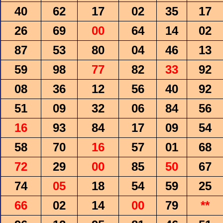
40
62
17
02
35
17
26
69
00
64
14
02
87
53
80
04
46
13
59
98
77
82
33
92
08
36
12
56
40
92
51
09
32
06
84
56
16
93
84
17
09
54
58
70
16
57
01
68
72
29
00
85
50
67
74
05
18
54
59
25
66
02
14
00
79
**